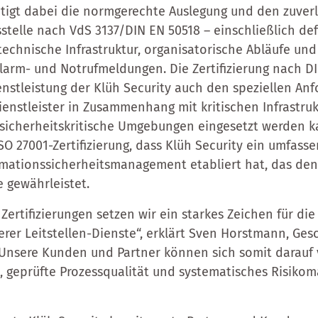
tätigt dabei die normgerechte Auslegung und den zuver
telle nach VdS 3137/DIN EN 50518 – einschließlich def
echnische Infrastruktur, organisatorische Abläufe und 
larm- und Notrufmeldungen. Die Zertifizierung nach DI
ienstleistung der Klüh Security auch den speziellen An
ienstleister in Zusammenhang mit kritischen Infrastru
 sicherheitskritische Umgebungen eingesetzt werden 
SO 27001-Zertifizierung, dass Klüh Security ein umfass
rmations­sicherheits­management etabliert hat, das den
 gewährleistet.
Zertifizierungen setzen wir ein starkes Zeichen für die
erer Leitstellen-Dienste“, erklärt Sven Horstmann, Ges
 „Unsere Kunden und Partner können sich somit darauf 
, geprüfte Prozessqualität und systematisches Risik