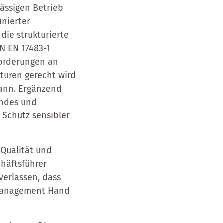
lässigen Betrieb
inierter
die strukturierte
N EN 17483-1
forderungen an
kturen gerecht wird
kann. Ergänzend
endes und
 Schutz sensibler
 Qualität und
chäftsführer
verlassen, dass
omanagement Hand