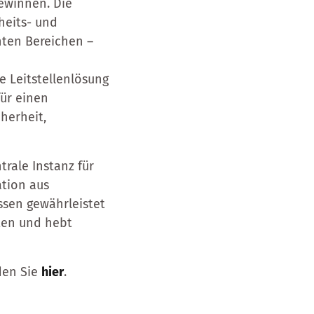
gewinnen. Die
heits- und
ten Bereichen –
e Leitstellenlösung
für einen
herheit,
trale Instanz für
ation aus
essen gewährleistet
iten und hebt
den Sie
hier
.