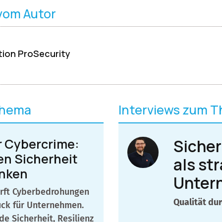
 vom Autor
ion ProSecurity
Thema
Interviews zum 
ür Cybercrime:
Sicher
n Sicherheit
als st
enken
Unter
härft Cyberbedrohungen
Qualität du
ck für Unternehmen.
e Sicherheit, Resilienz