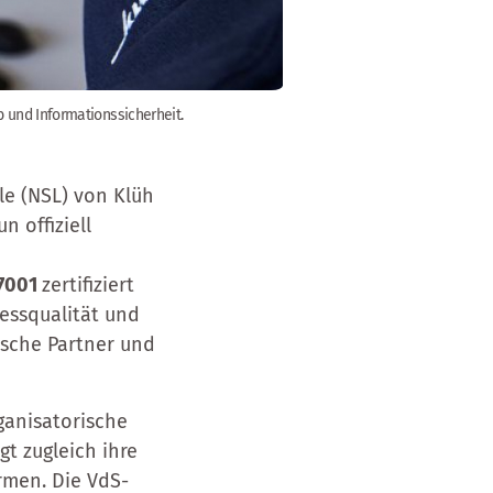
b und Informationssicherheit.
le (NSL) von Klüh
n offiziell
27001
zertifiziert
essqualität und
gische Partner und
rganisatorische
t zugleich ihre
rmen. Die VdS-