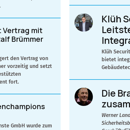
.
Klüh S
Leitst
t Vertrag mit
alf Brümmer
Integr
Klüh Securi
gert den Vertrag von
bietet integ
er vorzeitig und setzt
Gebäudetech
estützten
nt fort.
Die B
zusam
enchampions
Werner Lands
Sicherheitsb
ienste GmbH wurde zum