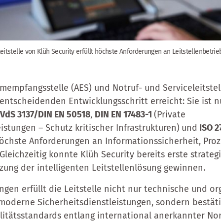
eitstelle von Klüh Security erfüllt höchste Anforderungen an Leitstellenbetrie
rmempfangsstelle (AES) und Notruf- und Serviceleitstel
entscheidenden Entwicklungsschritt erreicht: Sie ist nu
d
VdS 3137/DIN EN 50518
,
DIN EN 17483-1
(Private
istungen – Schutz kritischer Infrastrukturen)
und
ISO 
höchste Anforderungen an Informationssicherheit, Proz
 Gleichzeitig konnte Klüh Security bereits erste strate
zung der intelligenten Leitstellenlösung gewinnen.
ungen erfüllt die Leitstelle nicht nur technische und o
oderne Sicherheitsdienstleistungen, sondern bestätig
litätsstandards entlang international anerkannter No