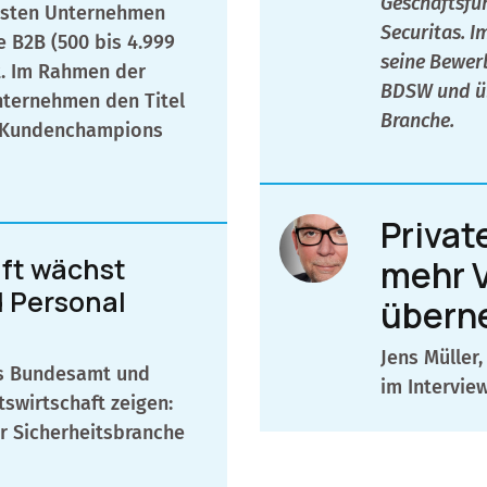
Geschäftsfüh
besten Unternehmen
Securitas. I
e B2B (500 bis 4.999
seine Bewer
t. Im Rahmen der
BDSW und üb
Unternehmen den Titel
Branche.
 Kundenchampions
Privat
aft wächst
mehr 
d Personal
übern
Jens Müller
es Bundesamt und
im Interview
swirtschaft zeigen:
r Sicherheitsbranche