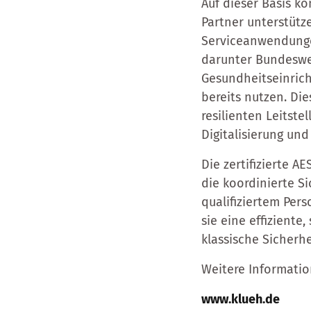
Auf dieser Basis k
Partner unterstütz
Serviceanwendunge
darunter Bundesweh
Gesundheitseinrich
bereits nutzen. Di
resilienten Leitst
Digitalisierung und
Die zertifizierte A
die koordinierte S
qualifiziertem Pers
sie eine effiziente
klassische Sicherh
Weitere Informatio
www.klueh.de