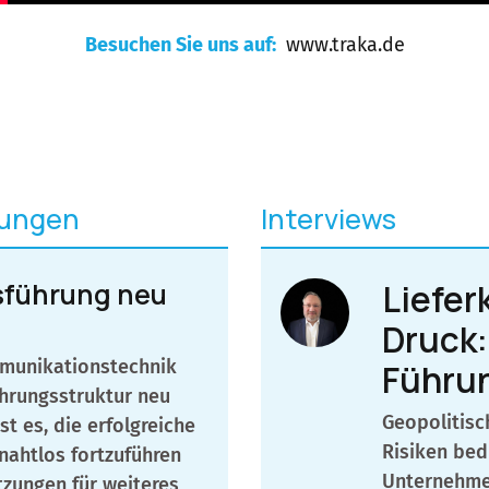
Besuchen Sie uns auf:
www.traka.de
dungen
Interviews
sführung neu
Liefer
Druck:
mmunikationstechnik
Führu
Führungsstruktur neu
Geopolitisc
st es, die erfolgreiche
Risiken bed
ahtlos fortzuführen
Unternehme
tzungen für weiteres