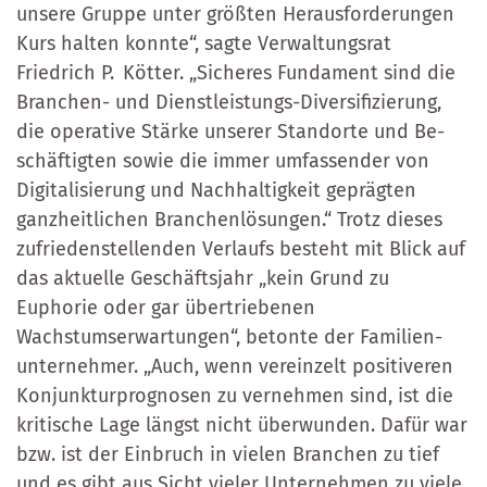
unsere Gruppe unter größten Herausforderungen
Kurs halten konnte“, sagte Ver­waltungsrat
Friedrich P. Kötter. „Sicheres Fun­da­ment sind die
Bran­chen- und Dienstleistungs-Diversifizierung,
die operative Stärke unserer Stand­orte und Be­
schäf­tig­ten so­wie die immer umfassender von
Digitalisierung und Nachhaltigkeit ge­präg­ten
ganzheitlichen Branchen­lösun­gen.“ Trotz dieses
zufriedenstellenden Verlaufs besteht mit Blick auf
das aktuelle Geschäftsjahr „kein Grund zu
Euphorie oder gar übertriebenen
Wachstumserwartungen“, betonte der Familien­
unter­neh­mer. „Auch, wenn vereinzelt positiveren
Konjunkturprognosen zu vernehmen sind, ist die
kri­ti­sche Lage längst nicht überwunden. Dafür war
bzw. ist der Einbruch in vielen Bran­chen zu tief
und es gibt aus Sicht vieler Unternehmen zu viele