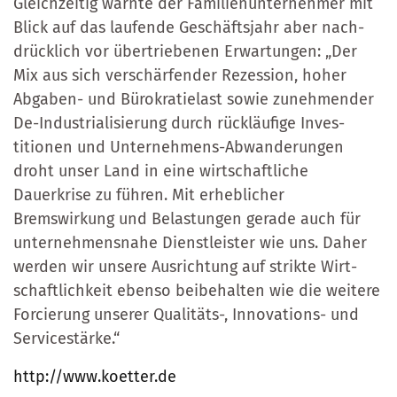
Gleichzeitig warnte der Familienunternehmer mit
Blick auf das laufende Geschäftsjahr aber nach­
drücklich vor übertriebenen Erwartungen: „Der
Mix aus sich verschärfender Rezession, hoher
Abga­ben- und Büro­kratie­last sowie zunehmender
De-Indus­tria­lisierung durch rückläufige Inves­
titionen und Un­ter­nehmens-Abwan­de­rungen
droht unser Land in eine wirt­schaftliche
Dauerkrise zu führen. Mit er­heblicher
Bremswirkung und Belastungen gerade auch für
unter­nehmensnahe Dienst­leister wie uns. Daher
werden wir unsere Ausrichtung auf strikte Wirt­
schaftlichkeit eben­so beibehalten wie die wei­­tere
Forcierung unserer Qua­litäts-, Innovations- und
Service­stär­ke.“
http://www.koetter.de