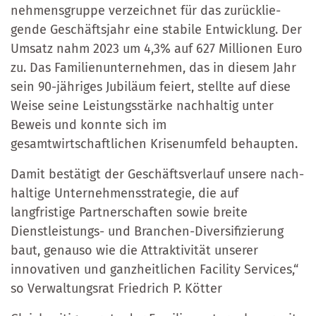
nehmensgruppe verzeichnet für das zu­rück­lie­
gende Geschäftsjahr eine stabile Entwicklung. Der
Umsatz nahm 2023 um 4,3% auf 627 Millionen Euro
zu. Das Fami­lien­un­ter­nehmen, das in diesem Jahr
sein 90-jähriges Jubi­lä­um feiert, stellte auf diese
Weise seine Leis­tungs­stärke nach­hal­tig unter
Beweis und konn­te sich im
gesamtwirtschaftlichen Krisen­um­feld behaup­ten.
Damit bestätigt der Geschäftsverlauf unsere nach­
hal­tige Unter­nehmens­stra­tegie, die auf
langfristige Partnerschaften sowie breite
Dienstleistungs- und Branchen-Diver­si­fi­zie­rung
baut, genauso wie die Attraktivität unserer
innovativen und ganz­heit­lichen Facility Services,“
so Verwaltungsrat Friedrich P. Kötter