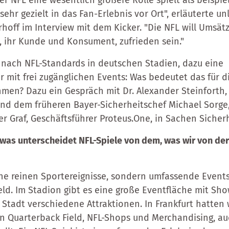
r NFL eine wesentlich größere Rolle spielt als beispie
 sehr gezielt in das Fan-Erlebnis vor Ort", erläuterte u
rhoff im Interview mit dem Kicker. "Die NFL will Umsät
, ihr Kunde und Konsument, zufrieden sein."
le nach NFL-Standards in deutschen Stadien, dazu eine
r mit frei zugänglichen Events: Was bedeutet das für d
en? Dazu ein Gespräch mit Dr. Alexander Steinforth,
nd dem früheren Bayer-Sicherheitschef Michael Sorge,
r Graf, Geschäftsführer Proteus.One, in Sachen Sicher
, was unterscheidet NFL-Spiele von dem, was wir von de
ine reinen Sportereignisse, sondern umfassende Events
eld. Im Stadion gibt es eine große Eventfläche mit Sho
r Stadt verschiedene Attraktionen. In Frankfurt hatte
in Quarterback Field, NFL-Shops und Merchandising, a