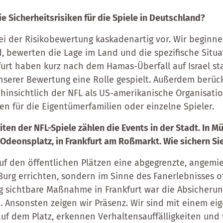
e Sicherheitsrisiken für die Spiele in Deutschland?
ei der Risikobewertung kaskadenartig vor. Wir beginn
d, bewerten die Lage im Land und die spezifische Situa
kfurt haben kurz nach dem Hamas-Überfall auf Israel st
unserer Bewertung eine Rolle gespielt. Außerdem berück
n hinsichtlich der NFL als US-amerikanische Organisat
n für die Eigentümerfamilien oder einzelne Spieler.
en der NFL-Spiele zählen die Events in der Stadt. In M
Odeonsplatz, in Frankfurt am Roßmarkt. Wie sichern Si
uf den öffentlichen Plätzen eine abgegrenzte, angemie
Burg errichten, sondern im Sinne des Fanerlebnisses o
ig sichtbare Maßnahme in Frankfurt war die Absicherun
 Ansonsten zeigen wir Präsenz. Wir sind mit einem ei
auf dem Platz, erkennen Verhaltensauffälligkeiten und