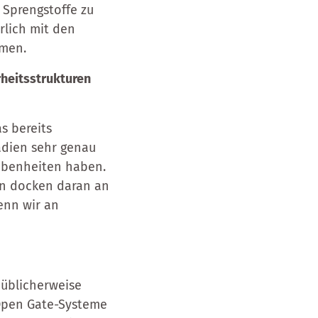
 Sprengstoffe zu
rlich mit den
mmen.
rheitsstrukturen
s bereits
adien sehr genau
gebenheiten haben.
rn docken daran an
enn wir an
d üblicherweise
 Open Gate-Systeme