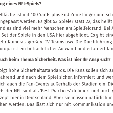
ung eines NFL-Spiels?
elfläche ist mit 100 Yards plus End Zone länger und sc
ngepasst werden. Es gibt 53 Spieler statt 22, das heiß
nd es sind viel mehr Menschen am Spielfeldrand. Bei 
 Set der Spiele in den USA hier abgebildet. Es gibt ei
hr Kameras, größere TV-Teams usw. Die Durchführung 
Europa ist ein beträchtlicher Aufwand und erfordert la
 auch beim Thema Sicherheit. Was ist hier Ihr Anspruch?
olgt hohe Sicherheitsstandards. Die Fans sollen sich a
ährend und nach dem Spiel sicher, informiert und wer
lich auch die Fan-Events außerhalb der Stadien ein. Di
s der NFL sind als 'Best Practices' definiert und auch
zept hier in Deutschland. Aber sie müssen natürlich m
chen werden. Das lässt sich nur mit Kommunikation u