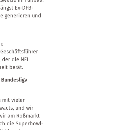
lsweise im Fußball.
nlängst Ex-DFB-
ze generieren und
ie
 Geschäftsführer
 der die NFL
heit berät.
r Bundesliga
 mit vielen
wacts, und wir
n wir am Roßmarkt
uch die Superbowl-