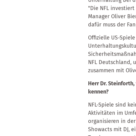
Unterhaltung bei de
"Die NFL investiert
Manager Oliver Bie
dafür muss der Fan
Offizielle US-Spie
Unterhaltungskultu
Sicherheitsmaßnahm
NFL Deutschland, u
zusammen mit Olive
Herr Dr. Steinforth
kennen?
NFL-Spiele sind ke
Aktivitäten im Umf
organisieren in de
Showacts mit DJ, e