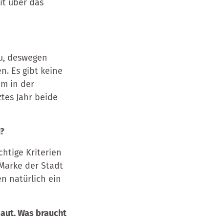
it über das
eu, deswegen
. Es gibt keine
em in der
ztes Jahr beide
n?
chtige Kriterien
 Marke der Stadt
n natürlich ein
baut. Was braucht