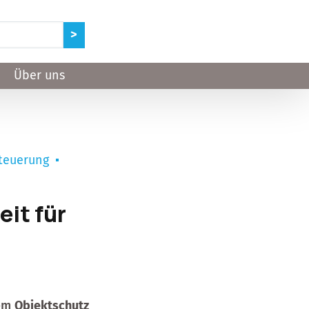
Über uns
teuerung
it für
lem
Objektschutz