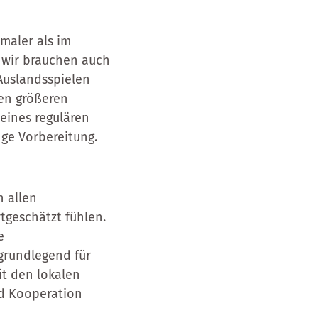
hmaler als im
t wir brauchen auch
Auslandsspielen
nen größeren
eines regulären
nge Vorbereitung.
n allen
tgeschätzt fühlen.
e
 grundlegend für
it den lokalen
nd Kooperation