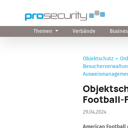
Direkt zum Inhalt
Themen
Verbände
Busines
Objektschutz
Ord
Besucherverwaltu
Ausweismanageme
Objektsch
Football-
29.04.2024
American Football 