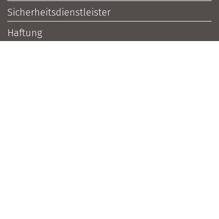
Sicherheitsdienstleister
Haftung
Sicherheitspolitik
Weitere Schwerpunkte:
Objektschutz
Fachzeitschrift - Unternehmenssicherheit und
Sicherheitstechnik