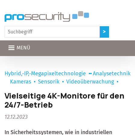
Direkt zum Inhalt
MENÜ
Hybrid,-IP,-Megapixeltechnologie
Analysetechnik
Kameras
Sensorik
Videoüberwachung
Vielseitige 4K-Monitore für den
24/7-Betrieb
12.12.2023
In Sicherheitssystemen, wie in industriellen