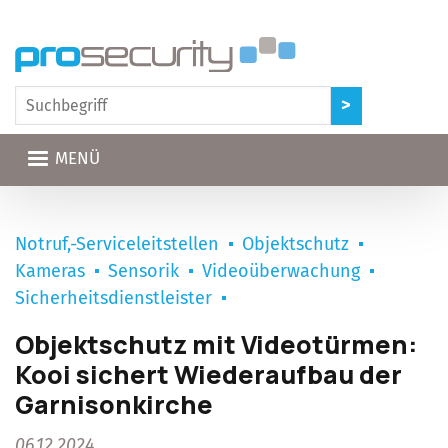
Direkt zum Inhalt
MENÜ
Notruf,-Serviceleitstellen
Objektschutz
Kameras
Sensorik
Videoüberwachung
Sicherheitsdienstleister
Objektschutz mit Videotürmen:
Kooi sichert Wiederaufbau der
Garnisonkirche
06.12.2024