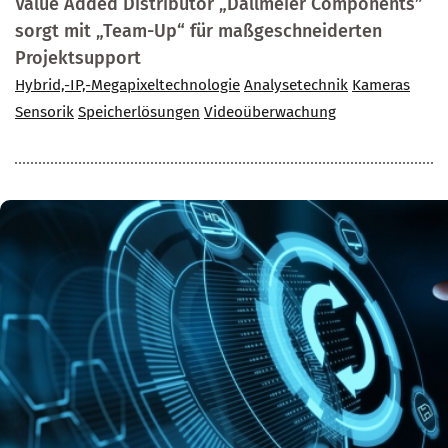
Value Added Distributor „Dallmeier Components”
sorgt mit „Team-Up“ für maßgeschneiderten
Projektsupport
Hybrid,-IP,-Megapixeltechnologie
Analysetechnik
Kameras
Sensorik
Speicherlösungen
Videoüberwachung