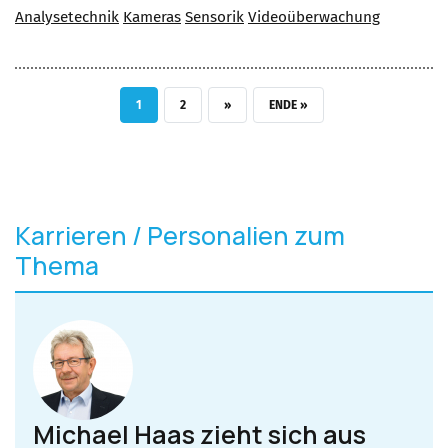
Analysetechnik
Kameras
Sensorik
Videoüberwachung
AKTUELLE SEITE
SEITE
NÄCHSTE SEITE
LETZTE SEITE
1
2
››
ENDE »
Karrieren / Personalien zum
Thema
Michael Haas zieht sich aus