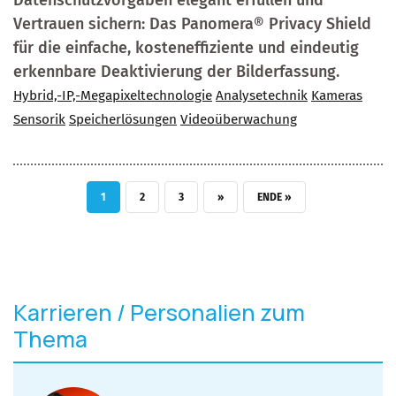
Vertrauen sichern: Das Panomera® Privacy Shield
für die einfache, kosteneffiziente und eindeutig
erkennbare Deaktivierung der Bilderfassung.
Hybrid,-IP,-Megapixeltechnologie
Analysetechnik
Kameras
Sensorik
Speicherlösungen
Videoüberwachung
AKTUELLE SEITE
SEITE
SEITE
NÄCHSTE SEITE
LETZTE SEITE
1
2
3
››
ENDE »
Karrieren / Personalien zum
Thema