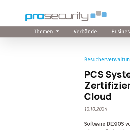
Direkt zum Inhalt
Themen
Verbände
Busines
Besucherverwaltu
PCS Syste
Zertifizi
Cloud
10.10.2024
Software DEXIOS vo