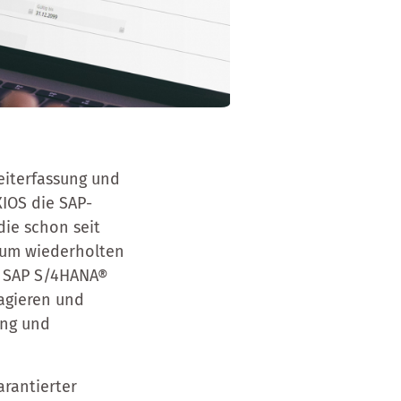
eiterfassung und
XIOS die SAP-
die schon seit
zum wiederholten
ith SAP S/4HANA®
ragieren und
ung und
arantierter