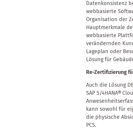
Datenkonsistenz be
webbasierte Softw
Organisation der Zu
Hauptmerkmale der 
webbasierte Plattfo
verändernden Kund
Lageplan oder Besu
Lösung für Gebäude
Re-Zertifizierung f
Auch die Lösung DE
SAP S/4HANA
®
Clou
Anwesenheitserfass
kann sowohl für ei
die physische Abs
PCS.