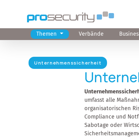
Direkt zum Inhalt
Themen
Verbände
Busines
Hauptnavigation
Unternehmenssicherheit
Unterne
Unternehmenssicherhe
umfasst alle Maßnah
organisatorischen Ris
Compliance und Notf
Sabotage oder Wirtsch
Sicherheitsmanageme