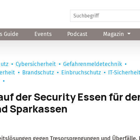
s Guide
Events
Podcast
Magazin
hutz
Cybersicherheit
Gefahrenmeldetechnik
erheit
Brandschutz
Einbruchschutz
IT-Sicherhei
g
uf der Security Essen für de
nd Sparkassen
eitslösungen gegen Tresorsprengungen und Überfälle, 