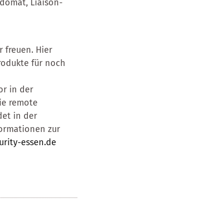
domat, Liaison-
 freuen. Hier
rodukte für noch
or in der
ie remote
det in der
formationen zur
urity-essen.de