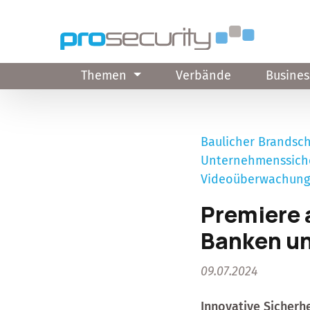
Direkt zum Inhalt
Themen
Verbände
Busines
Baulicher Brandsc
Unternehmenssich
Videoüberwachun
Premiere a
Banken u
09.07.2024
Innovative Sicherh