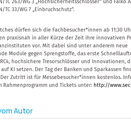
EN/TC 263/WG 3 „Hochsicherheitsschlösser“ und Falko A
N/TC 33/WG 7 „Einbruchschutz“.
itches dürfen sich die Fachbesucher*innen ab 11:30 Uhr
n praxisnah in aller Kürze der Zeit ihre innovativen P
anzinstituten vor. Mit dabei sind unter anderem neue
de Module gegen Sprengstoffe, das erste Schnelllauft
RC4, hochsichere Tresorschlösser und Innovationen, d
 auf KI setzen. Der Tag der Banken und Sparkassen fin
 Der Zutritt ist für Messebesucher*innen kostenlos. In
em Rahmenprogramm und Tickets unter:
http://www.sec
 vom Autor