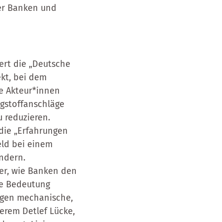
der Banken und
ert die „Deutsche
ekt, bei dem
re Akteur*innen
ngstoffanschläge
 reduzieren.
die „Erfahrungen
eld bei einem
ndern.
er, wie Banken den
die Bedeutung
egen mechanische,
derem Detlef Lücke,