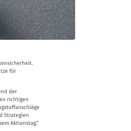
kensicherheit.
tze für
end der
den richtigen
ngstoffanschläge
d Strategien
sem Aktionstag.“