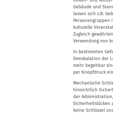
Rollen- und Nutzer
Gebäude und Stando
lassen sich z.B. Ge
Personengruppen ind
kulturelle Veransta
Zugleich gewährlei
Verwendung von bs
In bestimmten Gefa
Deeskalation der L
mehr begehbar sind
per Knopfdruck ein
Mechanische Schli
hinsichtlich Sicher
der Administratio
Sicherheitslücken
keine Schlüssel u