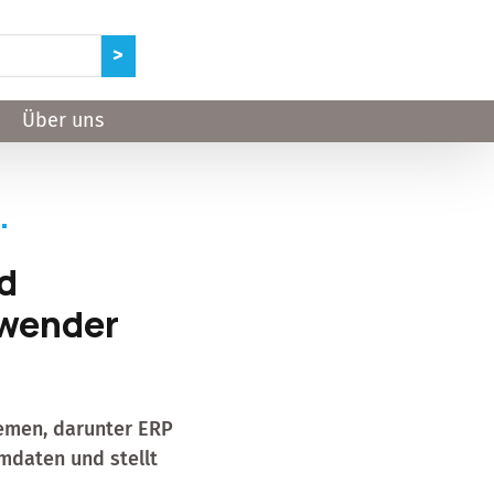
Über uns
d
nwender
temen, darunter ERP
mmdaten und stellt