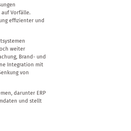
ösungen
auf Vorfälle.
ung effizienter und
ittsystemen
noch weiter
achung, Brand- und
e Integration mit
 Senkung von
temen, darunter ERP
mmdaten und stellt