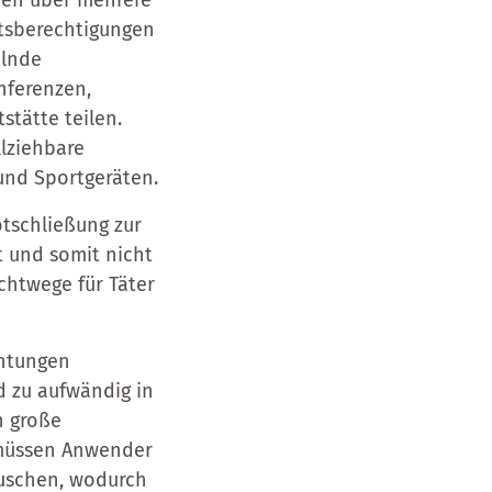
pen über mehrere
ttsberechtigungen
elnde
onferenzen,
stätte teilen.
llziehbare
und Sportgeräten.
tschließung zur
t und somit nicht
chtwege für Täter
chtungen
nd zu aufwändig in
n große
 müssen Anwender
auschen, wodurch