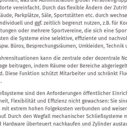
profilen, was die Administration großer Personengrup
rte vereinfacht. Durch das flexible Ändern der Zutri
bäude, Parkplätze, Säle, Sportstätten etc. durch wechs
ividuell und ggf. zeitlich begrenzt nutzen, z.B. für K
ltungen oder mehrere Sportvereine, die sich eine Sport
sten die Systeme eine selektive, effiziente und nachvo
pw. Büros, Besprechungsräumen, Umkleiden, Technik 
hrensituationen kann die zentrale oder dezentrale No
age beitragen, indem Räume oder Bereiche abgeriegel
. Diese Funktion schützt Mitarbeiter und schränkt Flu
.
eßsysteme sind den Anforderungen öffentlicher Einri
heit, Flexibilität und Effizienz nicht gewachsen: Sie si
n, mit extrem hohen Folgekosten verbunden und weise
 auf. Durch den Wegfall mechanischer Schließsysteme
nd Hardware überteuert nachkaufen und Zylinder aust