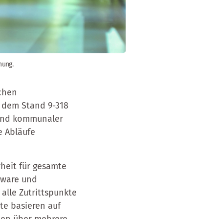
nung.
schen
f dem Stand 9-318
 und kommunaler
e Abläufe
heit für gesamte
dware und
alle Zutrittspunkte
hte basieren auf