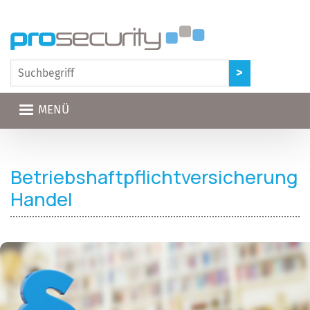
Direkt zum Inhalt
MENÜ
Betriebshaftpflichtversicherung
Handel