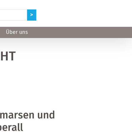
Über uns
GHT
lkmarsen und
erall