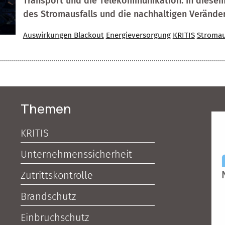
Transport und die Telekommunikation. In diesem
des Stromausfalls und die nachhaltigen Veränder
Auswirkungen Blackout
Energieversorgung
KRITIS
Stromau
Themen
KRITIS
Unternehmenssicherheit
Zutrittskontrolle
Brandschutz
Einbruchschutz