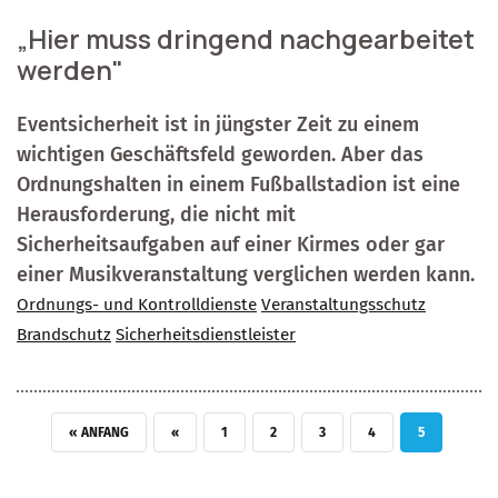
„Hier muss dringend nachgearbeitet
werden"
Eventsicherheit ist in jüngster Zeit zu einem
wichtigen Geschäftsfeld geworden. Aber das
Ordnungshalten in einem Fußballstadion ist eine
Herausforderung, die nicht mit
Sicherheitsaufgaben auf einer Kirmes oder gar
einer Musikveranstaltung verglichen werden kann.
Ordnungs- und Kontrolldienste
Veranstaltungsschutz
Brandschutz
Sicherheitsdienstleister
ERSTE SEITE
VORHERIGE SEITE
SEITE
SEITE
SEITE
SEITE
AKTUELLE SEI
« ANFANG
‹‹
1
2
3
4
5