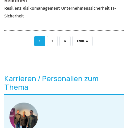
Behörden
Resilienz
Risikomanagement
Unternehmenssicherheit
IT-
Sicherheit
AKTUELLE SEITE
SEITE
NÄCHSTE SEITE
LETZTE SEITE
1
2
››
ENDE »
Karrieren / Personalien zum
Thema