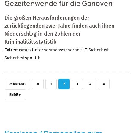
Gezeitenwende für die Ganoven
Die großen Herausforderungen der
zurückliegenden zwei Jahre finden auch ihren
Niederschlag in den Zahlen der
Kriminalitätsstatistik
Extremismus
Unternehmenssicherheit
IT-Sicherheit
Sicherheitspolitik
ERSTE SEITE
VORHERIGE SEITE
SEITE
AKTUELLE SEITE
SEITE
SEITE
NÄCHSTE SEITE
« ANFANG
‹‹
1
2
3
4
››
LETZTE SEITE
ENDE »