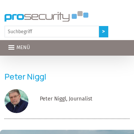
Direkt zum Inhalt
MENÜ
Peter Niggl
Peter Niggl, Journalist