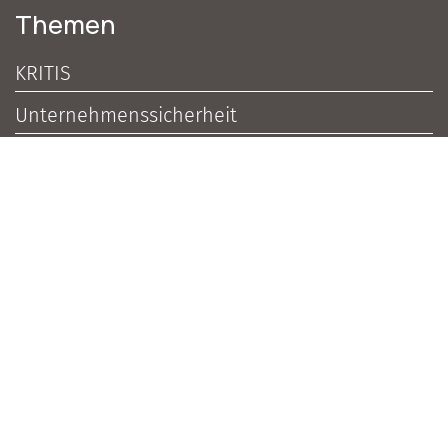
Themen
KRITIS
Unternehmenssicherheit
Zutrittskontrolle
Brandschutz
Einbruchschutz
Videoüberwachung
Sicherheitsdienstleister
Haftung
Sicherheitspolitik