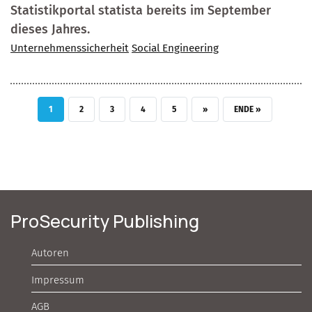
Statistikportal statista bereits im September
dieses Jahres.
Unternehmenssicherheit
Social Engineering
AKTUELLE SEITE
SEITE
SEITE
SEITE
SEITE
NÄCHSTE SEITE
LETZTE SEITE
1
2
3
4
5
››
ENDE »
ProSecurity Publishing
Autoren
Impressum
AGB