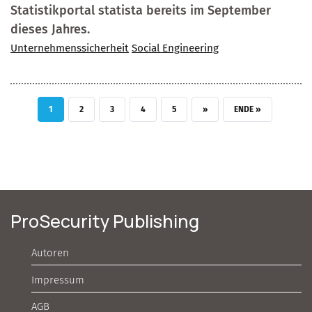
Statistikportal statista bereits im September
dieses Jahres.
Unternehmenssicherheit
Social Engineering
AKTUELLE SEITE
SEITE
SEITE
SEITE
SEITE
NÄCHSTE SEITE
LETZTE SEITE
1
2
3
4
5
››
ENDE »
ProSecurity Publishing
Autoren
Impressum
AGB