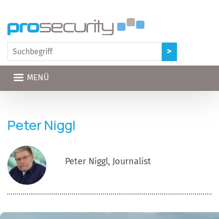
Direkt zum Inhalt
MENÜ
Peter Niggl
Peter Niggl, Journalist