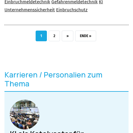
Einbruchmeldetechnik
Gefahrenmeldetechnik
KI
Unternehmenssicherheit
Einbruchschutz
AKTUELLE SEITE
SEITE
NÄCHSTE SEITE
LETZTE SEITE
1
2
››
ENDE »
Karrieren / Personalien zum
Thema