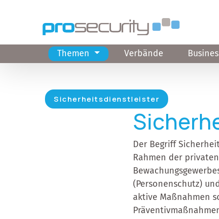
Direkt zum Inhalt
Themen
Verbände
Busines
Hauptnavigation
Sicherheitsdienstleister
Sicherhe
Der Begriff Sicherhei
Rahmen der privaten
Bewachungsgewerbes. 
(Personenschutz) und
aktive Maßnahmen so
Präventivmaßnahmen s