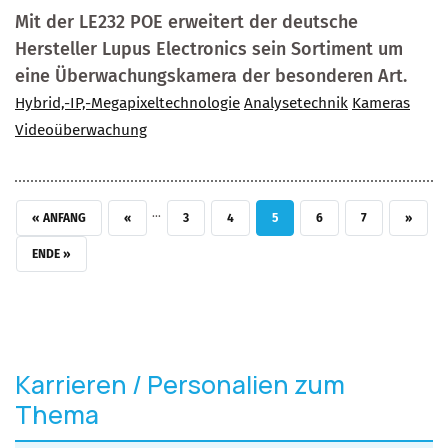
Mit der LE232 POE erweitert der deutsche
Hersteller Lupus Electronics sein Sortiment um
eine Überwachungskamera der besonderen Art.
Hybrid,-IP,-Megapixeltechnologie
Analysetechnik
Kameras
Videoüberwachung
…
ERSTE SEITE
VORHERIGE SEITE
SEITE
SEITE
AKTUELLE SEITE
SEITE
SEITE
NÄCHSTE
« ANFANG
‹‹
3
4
5
6
7
››
LETZTE SEITE
ENDE »
Karrieren / Personalien zum
Thema