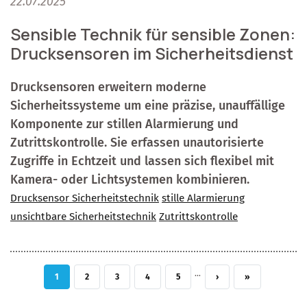
22.07.2025
Sensible Technik für sensible Zonen:
Drucksensoren im Sicherheitsdienst
Drucksensoren erweitern moderne
Sicherheitssysteme um eine präzise, unauffällige
Komponente zur stillen Alarmierung und
Zutrittskontrolle. Sie erfassen unautorisierte
Zugriffe in Echtzeit und lassen sich flexibel mit
Kamera- oder Lichtsystemen kombinieren.
Drucksensor Sicherheitstechnik
stille Alarmierung
unsichtbare Sicherheitstechnik
Zutrittskontrolle
…
AKTUELLE SEITE
SEITE
SEITE
SEITE
SEITE
NÄCHSTE SEITE
LETZTE SEITE
1
2
3
4
5
›
»