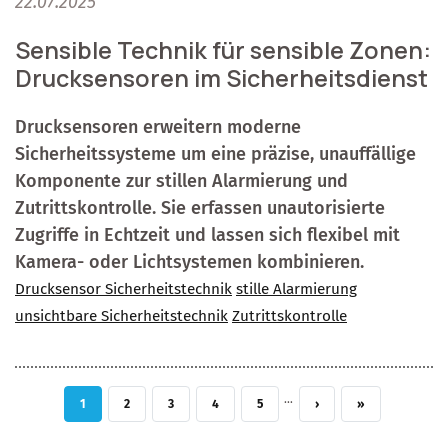
22.07.2025
Sensible Technik für sensible Zonen:
Drucksensoren im Sicherheitsdienst
Drucksensoren erweitern moderne
Sicherheitssysteme um eine präzise, unauffällige
Komponente zur stillen Alarmierung und
Zutrittskontrolle. Sie erfassen unautorisierte
Zugriffe in Echtzeit und lassen sich flexibel mit
Kamera- oder Lichtsystemen kombinieren.
Drucksensor Sicherheitstechnik
stille Alarmierung
unsichtbare Sicherheitstechnik
Zutrittskontrolle
…
AKTUELLE SEITE
SEITE
SEITE
SEITE
SEITE
NÄCHSTE SEITE
LETZTE SEITE
1
2
3
4
5
›
»